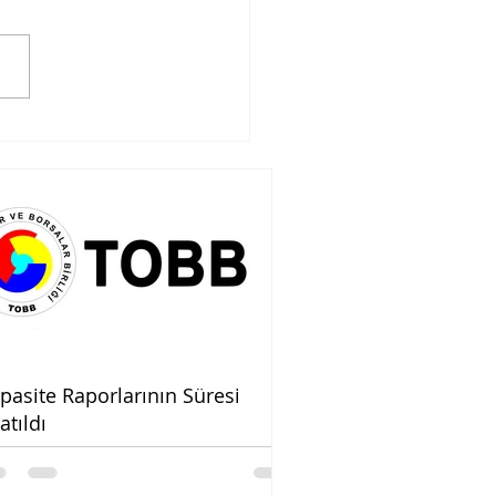
catta Kağıtsız
rük Projesi
pasite Raporlarının Süresi
atıldı