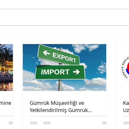
TPS-Ulaştırma ve
İhra
Güm
Altyapı Bakanlığı
(Genelge 2019/20)
emine
Gümrük Müşavirliği ve
Ka
Yetkilendirilmiş Gümrük
Uz
Müşavirliği Asgari Ücret Tarifesi
(2021)