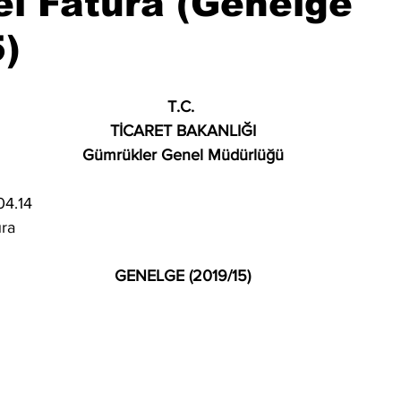
l Fatura (Genelge
)
T.C. 
TİCARET BAKANLIĞI
Gümrükler Genel Müdürlüğü
4.14
ra
GENELGE (2019/15)