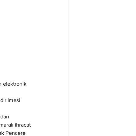
 elektronik 
dirilmesi 
ndan 
maralı ihracat 
Tek Pencere 