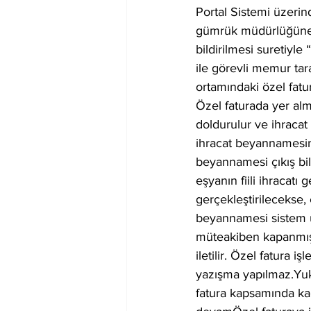
Portal Sistemi üzerin
gümrük müdürlüğüne, 
bildirilmesi suretiy
ile görevli memur tara
ortamındaki özel fatura 
Özel faturada yer al
doldurulur ve ihracat
ihracat beyannamesin
beyannamesi çıkış bild
eşyanın fiili ihracatı
gerçekleştirilecekse, 
beyannamesi sistem üz
müteakiben kapanmış 
iletilir. Özel fatura i
yazışma yapılmaz.Yukar
fatura kapsamında ka