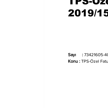
TPS-Öze
2019/15
Sayı     : 
73421605-40
Konu : 
TPS-Özel Fatu