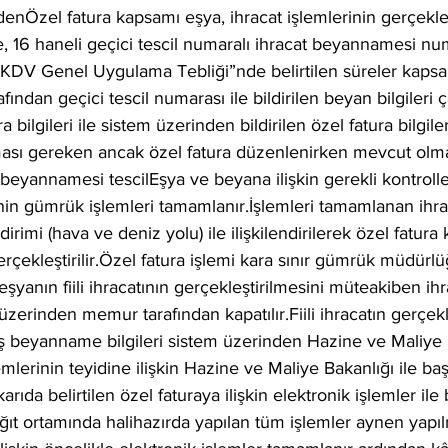
denÖzel fatura kapsamı eşya, ihracat işlemlerinin gerçekleş
16 haneli geçici tescil numaralı ihracat beyannamesi nu
le “KDV Genel Uygulama Tebliği”nde belirtilen süreler ka
fından geçici tescil numarası ile bildirilen beyan bilgileri ç
bilgileri ile sistem üzerinden bildirilen özel fatura bilgileri k
ması gereken ancak özel fatura düzenlenirken mevcut olma
 beyannamesi tescilEşya ve beyana ilişkin gerekli kontrolle
in gümrük işlemleri tamamlanır.İşlemleri tamamlanan ihra
irimi (hava ve deniz yolu) ile ilişkilendirilerek özel fatura
 gerçekleştirilir.Özel fatura işlemi kara sınır gümrük müdür
eşyanın fiili ihracatının gerçekleştirilmesini müteakiben ihr
erinden memur tarafından kapatılır.Fiili ihracatın gerçekle
beyanname bilgileri sistem üzerinden Hazine ve Maliye 
şlemlerinin teyidine ilişkin Hazine ve Maliye Bakanlığı ile ba
ıda belirtilen özel faturaya ilişkin elektronik işlemler ile b
ğıt ortamında halihazırda yapılan tüm işlemler aynen yapı