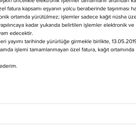
işkin öncelikle elektronik işlemler tamamlanır ardından kâ
.Özel fatura kapsamı eşyanın yolcu beraberinde taşınması ha
tronik ortamda yürütülmez; işlemler sadece kağıt nüsha üze
apılıncaya kadar yukarıda belirtilen işlemler elektronik ve
vam edecektir.
i yayımı tarihinde yürürlüğe girmekle birlikte, 13.05.2019
rtamda işlemi tamamlanmayan özel fatura, kağıt ortamında 
 ederim.