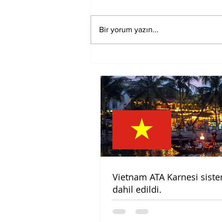
Bir yorum yazın...
Gümrük Müşavirliği ve
Yetkilendirilmiş Gümrük
Müşavirliği Asgari Ücret
Tarifesi (2021)
Vietnam ATA Karnesi sist
dahil edildi.