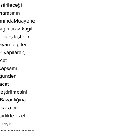
tirileceği 
marasının 
psamındaMuayene 
ağırılarak kağıt 
arşılaştırılır. 
yan bilgiler 
r yapılarak, 
cat 
 kapsamı 
lüğünden 
acat 
ştirilmesini 
Bakanlığına 
şkaca bir 
irlikte özel 
lmaya 