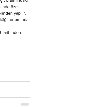
ğıt ortamındaki 
linde özel 
rinden yapılır.
 kâğıt ortamında 
 tarihinden 