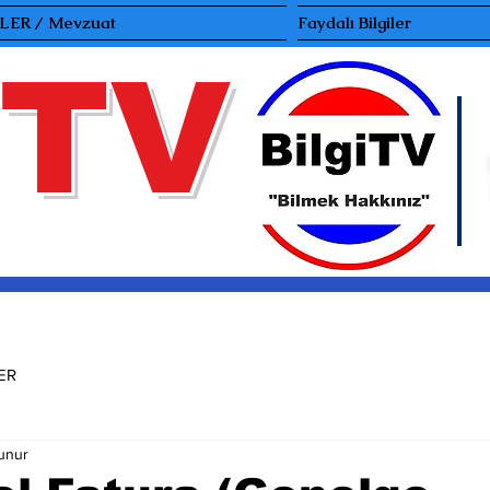
ER / Mevzuat
Faydalı Bilgiler
TV
ER
unur