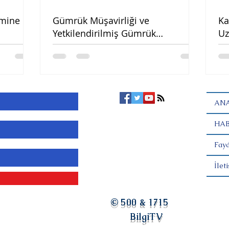
emine
Gümrük Müşavirliği ve
Ka
Yetkilendirilmiş Gümrük
Uz
Müşavirliği Asgari Ücret Tarifesi
(2021)
ANA
HAB
Fayd
İlet
© 500 & 1715
BilgiTV