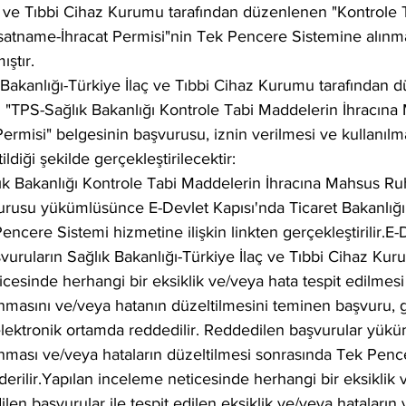
aç ve Tıbbi Cihaz Kurumu tarafından düzenlenen "Kontrole 
atname-İhracat Permisi"nin Tek Pencere Sistemine alınmas
ştır.
Bakanlığı-Türkiye İlaç ve Tıbbi Cihaz Kurumu tarafından 
 "TPS-Sağlık Bakanlığı Kontrole Tabi Maddelerin İhracına
rmisi" belgesinin başvurusu, iznin verilmesi ve kullanılmas
ildiği şekilde gerçekleştirilecektir:
ık Bakanlığı Kontrole Tabi Maddelerin İhracına Mahsus R
vurusu yükümlüsünce E-Devlet Kapısı'nda Ticaret Bakanlığ
ncere Sistemi hizmetine ilişkin linkten gerçekleştirilir.E-
şvuruların Sağlık Bakanlığı-Türkiye İlaç ve Tıbbi Cihaz Kur
icesinde herhangi bir eksiklik ve/veya hata tespit edilme
anmasını ve/veya hatanın düzeltilmesini teminen başvuru, 
 elektronik ortamda reddedilir. Reddedilen başvurular yükü
anması ve/veya hataların düzeltilmesi sonrasında Tek Penc
erilir.Yapılan inceleme neticesinde herhangi bir eksiklik 
ilen başvurular ile tespit edilen eksiklik ve/veya hataları