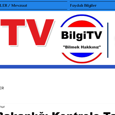
ER / Mevzuat
Faydalı Bilgiler
TV
ER
nur