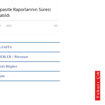
pasite Raporlarının Süresi
atıldı
 SAYFA
ERLER / Mevzuat
alı Bilgiler
Yukarı Çık
işim