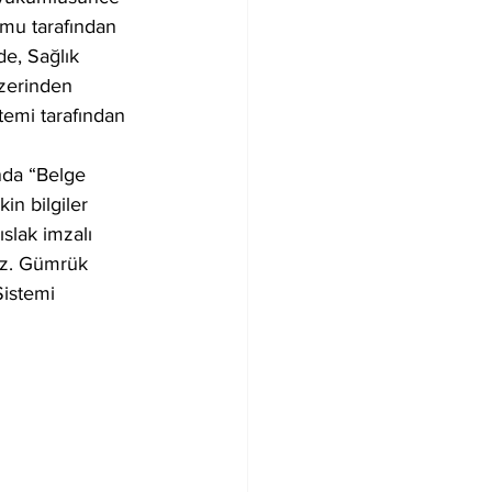
umu tarafından 
e, Sağlık 
zerinden 
temi tarafından 
da “Belge 
in bilgiler 
slak imzalı 
az. Gümrük 
istemi 