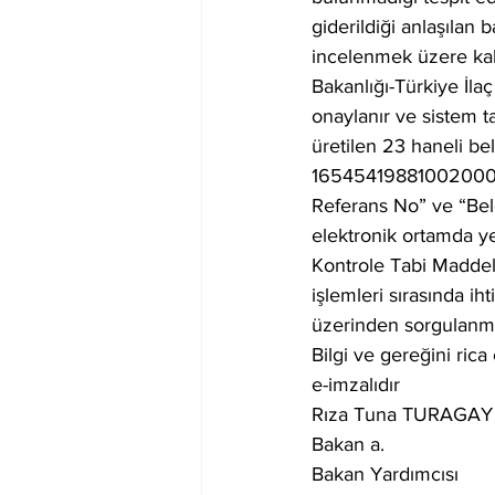
giderildiği anlaşılan
incelenmek üzere kab
Bakanlığı-Türkiye İl
onaylanır ve sistem t
üretilen 23 haneli be
1654541988100200000
Referans No” ve “Belg
elektronik ortamda ye
Kontrole Tabi Madde
işlemleri sırasında i
üzerinden sorgulanm
Bilgi ve gereğini rica
e-imzalıdır
Rıza Tuna TURAGAY
Bakan a.
Bakan Yardımcısı