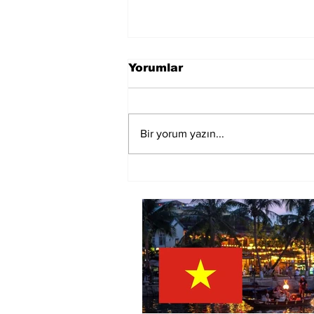
Yorumlar
Bir yorum yazın...
Gümrük Müşavirliği ve
Yetkilendirilmiş Gümrük
Müşavirliği Asgari Ücret
Tarifesi (2021)