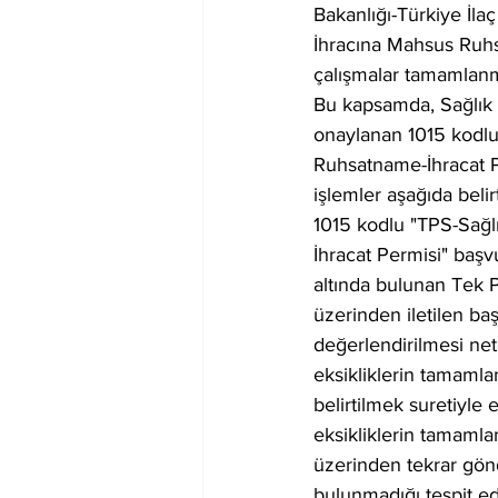
Bakanlığı-Türkiye İl
İhracına Mahsus Ruhs
çalışmalar tamamlanmı
Bu kapsamda, Sağlık 
onaylanan 1015 kodlu
Ruhsatname-İhracat Pe
işlemler aşağıda belirt
1015 kodlu "TPS-Sağl
İhracat Permisi" baş
altında bulunan Tek Pe
üzerinden iletilen ba
değerlendirilmesi net
eksikliklerin tamaml
belirtilmek suretiyle
eksikliklerin tamaml
üzerinden tekrar gönd
bulunmadığı tespit ed