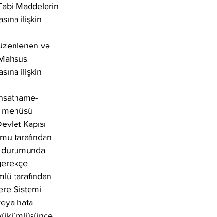
Tabi Maddelerin 
ına ilişkin 
düzenlenen ve 
 Mahsus 
ına ilişkin 
uhsatname-
ı menüsü 
Devlet Kapısı 
umu tarafından 
si durumunda 
gerekçe 
mlü tarafından 
ere Sistemi 
veya hata 
n yükümlüsünce 