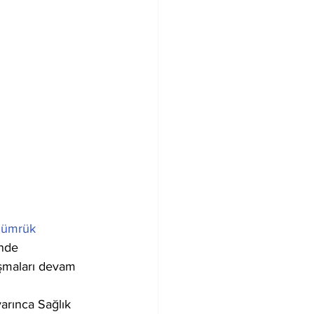
Gümrük 
nde 
ışmaları devam 
arınca Sağlık 