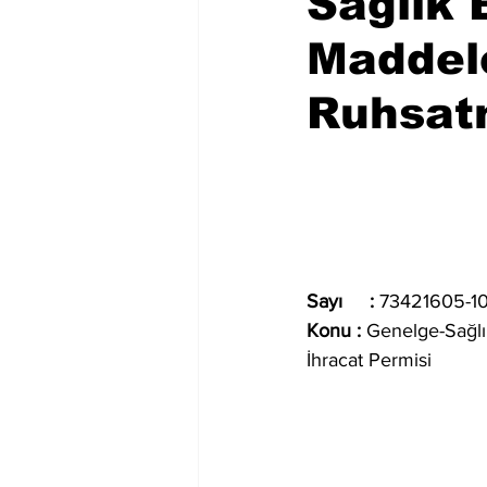
Sağlık 
Maddel
Ruhsat
Sayı     :
 73421605-1
Konu :
 Genelge-Sağlı
İhracat Permisi