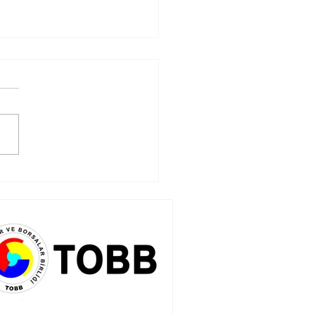
catta Kağıtsız
rük Projesi