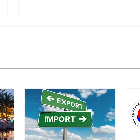
TPS-Ulaştırma ve
İhra
Güm
Altyapı Bakanlığı
(Genelge 2019/20)