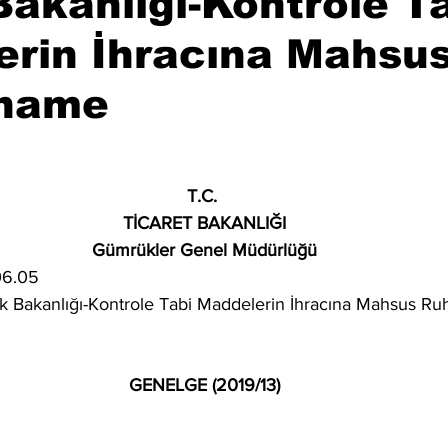
Bakanlığı-Kontrole T
erin İhracına Mahsu
name
T.C. 
TİCARET BAKANLIĞI
Gümrükler Genel Müdürlüğü
06.05
k Bakanlığı-Kontrole Tabi Maddelerin İhracına Mahsus R
GENELGE (2019/13)