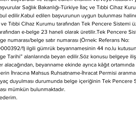
 başvurular Sağlık Bakanlığı-Türkiye İlaç ve Tıbbi Cihaz Kur
ul edilir.Kabul edilen başvurunun uygun bulunması halind
aç ve Tıbbi Cihaz Kurumu tarafından Tek Pencere Sistemi ü
arafından e-belge 23 haneli olarak üretilir.Tek Pencere Sis
lge numarası/belge satır numarası (Örnek: Referans No: 
0392/1) ilgili gümrük beyannamesinin 44 no.lu kutusun
e Tarihi” alanlarında beyan edilir.Söz konusu belgeye ilişk
r alacağından, beyanname ekinde ayrıca kâğıt ortamında ı
lerin İhracına Mahsus Ruhsatname-İhracat Permisi aranm
htiyaç duyulması durumunda belge içeriğinin Tek Pencere S
ası mümkün bulunmaktadır.
 ederim.