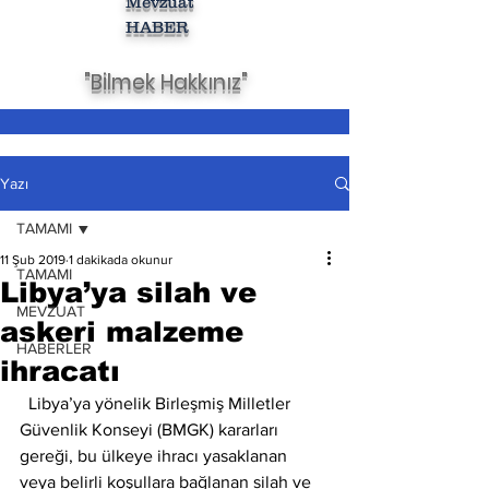
Mevzuat
HABER
"Bilmek Hakkınız"
Yazı
TAMAMI
11 Şub 2019
1 dakikada okunur
TAMAMI
Libya’ya silah ve
MEVZUAT
askeri malzeme
HABERLER
ihracatı
  Libya’ya yönelik Birleşmiş Milletler 
Güvenlik Konseyi (BMGK) kararları 
gereği, bu ülkeye ihracı yasaklanan 
veya belirli koşullara bağlanan silah ve 