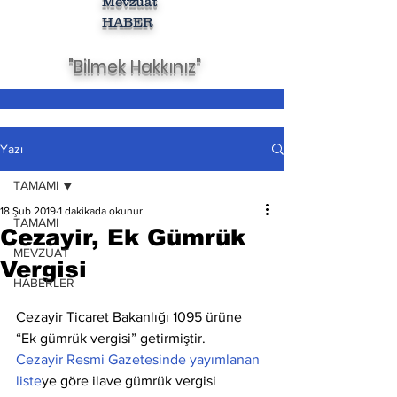
Mevzuat
HABER
"Bilmek Hakkınız"
Yazı
TAMAMI
18 Şub 2019
1 dakikada okunur
TAMAMI
Cezayir, Ek Gümrük
MEVZUAT
Vergisi
HABERLER
Cezayir Ticaret Bakanlığı 1095 ürüne 
“Ek gümrük vergisi” getirmiştir.
Cezayir Resmi Gazetesinde yayımlanan 
liste
ye göre ilave gümrük vergisi 