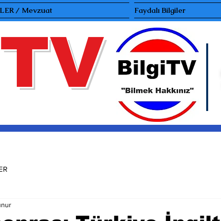
ER / Mevzuat
Faydalı Bilgiler
TV
ER
unur