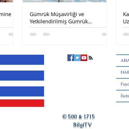
emine
Gümrük Müşavirliği ve
Ka
Yetkilendirilmiş Gümrük
Uz
Müşavirliği Asgari Ücret Tarifesi
(2021)
ANA
HAB
Fayd
İlet
© 500 & 1715
BilgiTV