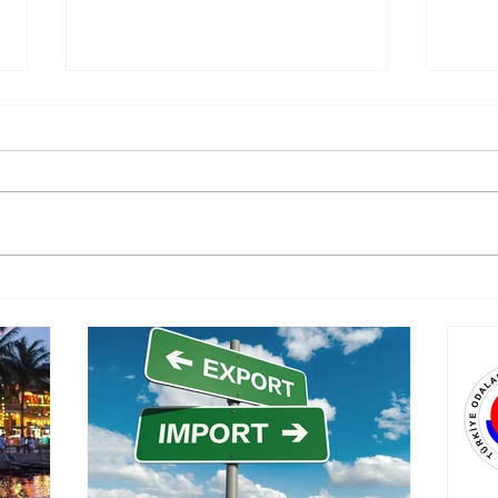
Kapasite Raporlarının
Yaba
Süresi Uzatıldı
Taş
Duy