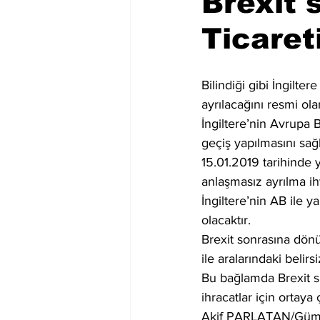
Brexit 
Ticaret
Bilindiği gibi İngilte
ayrılacağını resmi olar
İngiltere’nin Avrupa B
geçiş yapılmasını sa
15.01.2019 tarihinde 
anlaşmasız ayrılma iht
İngiltere’nin AB ile y
olacaktır.
Brexit sonrasına dönük
ile aralarındaki belir
Bu bağlamda Brexit s
ihracatlar için ortaya
Akif PARLATAN/Gümr