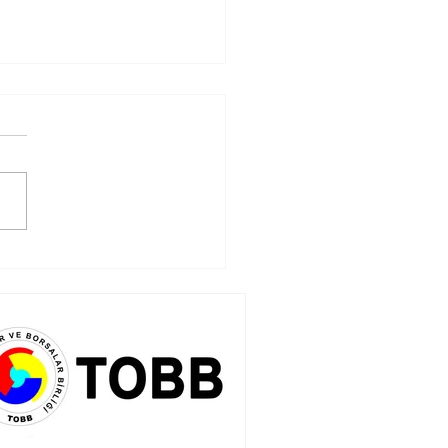
ncı Plakalı Kişisel
ıtlar Hakkında
uru