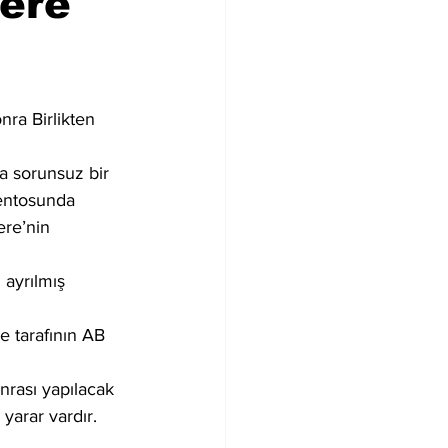
tere
nra Birlikten 
da sorunsuz bir 
mentosunda 
ere’nin 
 ayrılmış 
e tarafının AB 
rası yapılacak 
 yarar vardır.