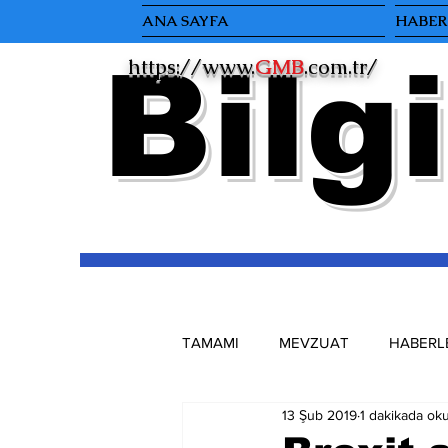
ANA SAYFA
HABERL
Bilgi
https://www.
GMB
.com.tr/
TAMAMI
MEVZUAT
HABERL
13 Şub 2019
1 dakikada ok