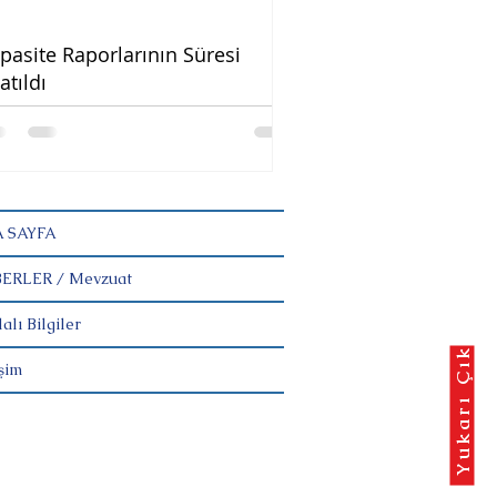
pasite Raporlarının Süresi
atıldı
 SAYFA
ERLER / Mevzuat
alı Bilgiler
Yukarı Çık
işim